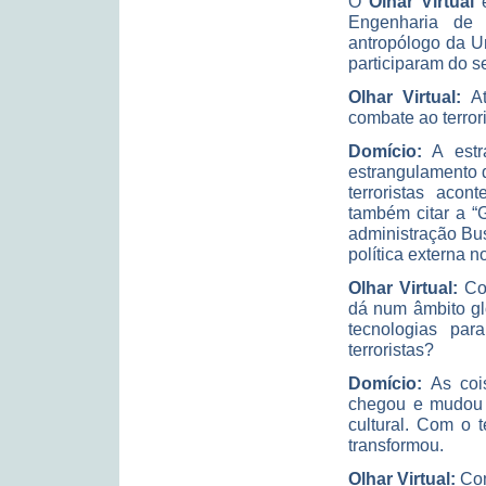
O
Olhar Virtual
e
Engenharia de
antropólogo da U
participaram do 
Olhar Virtual:
At
combate ao terror
Domício:
A estra
estrangulamento 
terroristas acon
também citar a “
administração Bus
política externa n
Olhar Virtual:
Com
dá num âmbito gl
tecnologias par
terroristas?
Domício:
As coi
chegou e mudou 
cultural. Com o 
transformou.
Olhar Virtual:
Com