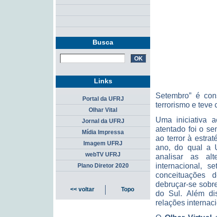
Busca
Links
Setembro” é con
Portal da UFRJ
terrorismo e teve
Olhar Vital
Uma iniciativa 
Jornal da UFRJ
atentado foi o s
Mídia Impressa
ao terror à estrat
Imagem UFRJ
ano, do qual a U
webTV UFRJ
analisar as al
internacional, 
Plano Diretor 2020
conceituações de
debruçar-se sobre
<< voltar
Topo
do Sul. Além di
relações internac