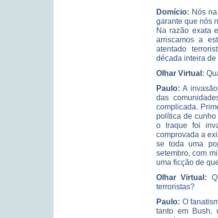
Domício:
Nós na 
garante que nós n
Na razão exata e
arriscamos a es
atentado terror
década inteira de
Olhar Virtual:
Qua
Paulo:
A invasão 
das comunidade
complicada. Prim
política de cunh
o Iraque foi in
comprovada a exi
se toda uma po
setembro, com mi
uma ficção de qu
Olhar Virtual:
Qu
terroristas?
Paulo:
O fanatism
tanto em Bush, q