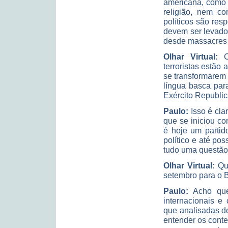
americana, como 
religião, nem co
políticos são res
devem ser levado
desde massacres 
Olhar Virtual:
Co
terroristas estão 
se transformarem 
língua basca par
Exército Republic
Paulo:
Isso é cla
que se iniciou co
é hoje um partid
político e até po
tudo uma questão 
Olhar Virtual:
Qua
setembro para o B
Paulo:
Acho que
internacionais 
que analisadas d
entender os cont