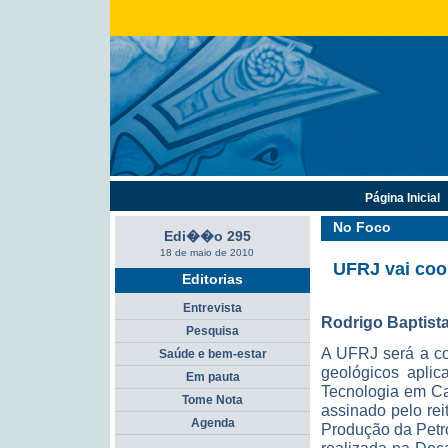
Página Inicial
No Foco
Edi��o 295
18 de maio de 2010
UFRJ vai coo
Editorias
Entrevista
Rodrigo Baptist
Pesquisa
A UFRJ será a co
Saúde e bem-estar
geológicos aplic
Em pauta
Tecnologia em Ca
Tome Nota
assinado pelo rei
Agenda
Produção da Petro