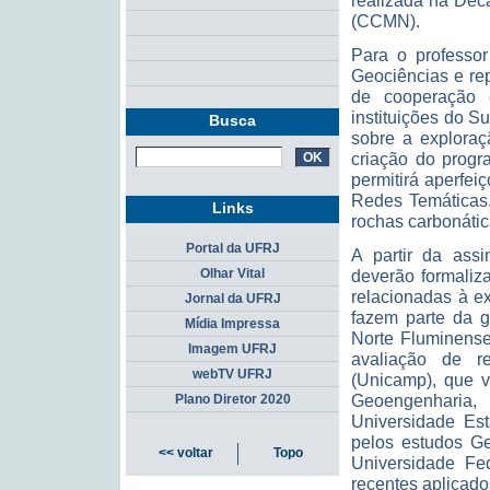
realizada na Dec
(CCMN).
Para o professor
Geociências e re
de cooperação 
instituições do S
Busca
sobre a explora
criação do progr
permitirá aperfe
Redes Temáticas.
Links
rochas carbonáti
Portal da UFRJ
A partir da ass
deverão formaliz
Olhar Vital
relacionadas à e
Jornal da UFRJ
fazem parte da g
Mídia Impressa
Norte Fluminense
Imagem UFRJ
avaliação de r
webTV UFRJ
(Unicamp), que v
Geoengenharia,
Plano Diretor 2020
Universidade Est
pelos estudos Ge
<< voltar
Topo
Universidade Fe
recentes aplicado