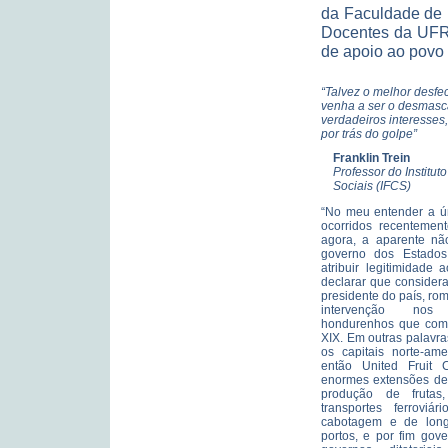
da Faculdade de 
Docentes da UFRJ
de apoio ao povo
“Talvez o melhor desfec
venha a ser o desmas
verdadeiros interesses,
por trás do golpe”
Franklin Trein
Professor do Institut
Sociais (IFCS)
“No meu entender a ún
ocorridos recentemen
agora, a aparente não
governo dos Estados
atribuir legitimidade 
declarar que consider
presidente do país, r
intervenção nos 
hondurenhos que come
XIX. Em outras palavr
os capitais norte-ame
então United Fruit 
enormes extensões de 
produção de frutas
transportes ferroviá
cabotagem e de long
portos, e por fim gov