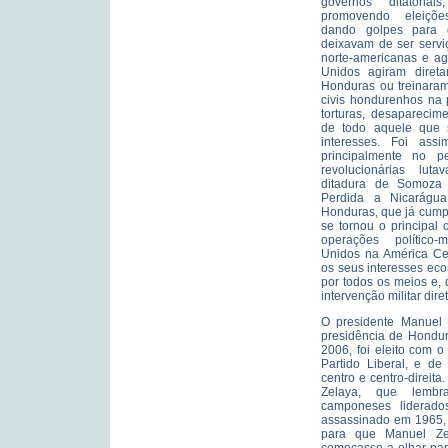
governos ditatoriais
promovendo eleiçõe
dando golpes para d
deixavam de ser servi
norte-americanas e ag
Unidos agiram direta
Honduras ou treinaram
civis hondurenhos na 
torturas, desaparecim
de todo aquele que 
interesses. Foi ass
principalmente no p
revolucionárias lut
ditadura de Somoza 
Perdida a Nicarágua
Honduras, que já cump
se tornou o principal 
operações político-
Unidos na América Cen
os seus interesses ec
por todos os meios e,
intervenção militar diret
O presidente Manuel 
presidência de Hondur
2006, foi eleito com o
Partido Liberal, e de
centro e centro-direita
Zelaya, que lemb
camponeses liderado
assassinado em 1965, 
para que Manuel Ze