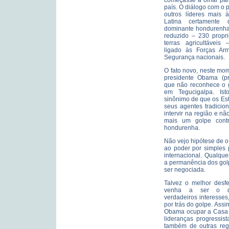
começasse a olhar par
país. O diálogo com o
outros líderes mais 
Latina certamente 
dominante hondurenha,
reduzido – 230 propr
terras agricultáveis
ligado às Forças Ar
Segurança nacionais.
O fato novo, neste mo
presidente Obama (p
que não reconhece o g
em Tegucigalpa. Ist
sinônimo de que os Es
seus agentes tradicio
intervir na região e n
mais um golpe contr
hondurenha.
Não vejo hipótese de o
ao poder por simples
internacional. Qualqu
a permanência dos golp
ser negociada.
Talvez o melhor desfe
venha a ser o de
verdadeiros interesses
por trás do golpe. Ass
Obama ocupar a Casa 
lideranças progressis
também de outras regi