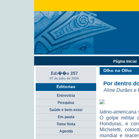
Página Inicial
Olho no Olho
Edi��o 257
07 de julho de 2009
Por dentro d
Editorias
Aline Durães e 
Entrevista
Pesquisa
Saúde e bem-estar
latino-americana
Em pauta
O golpe militar 
Honduras, e con
Tome Nota
Micheletti, colo
Agenda
mundial e reacen