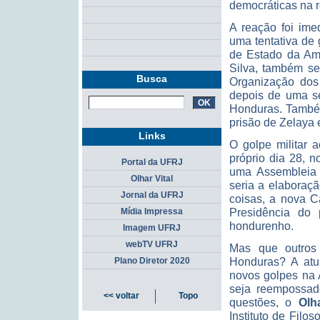
democráticas na 
A reação foi ime
uma tentativa de
de Estado da Amé
Silva, também s
Busca
Organização dos 
depois de uma s
Honduras. També
prisão de Zelaya e
Links
O golpe militar 
próprio dia 28, 
Portal da UFRJ
uma Assembleia N
Olhar Vital
seria a elaboraç
Jornal da UFRJ
coisas, a nova C
Presidência do 
Mídia Impressa
hondurenho.
Imagem UFRJ
webTV UFRJ
Mas que outros 
Honduras? A atu
Plano Diretor 2020
novos golpes na 
seja reempossado
<< voltar
Topo
questões, o
Olh
Instituto de Filo