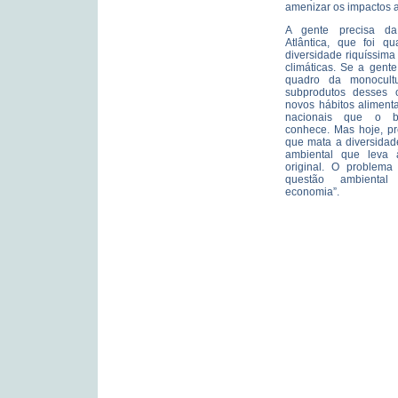
amenizar os impactos 
A gente precisa da
Atlântica, que foi qu
diversidade riquíssima
climáticas. Se a gente
quadro da monocultu
subprodutos desses o
novos hábitos aliment
nacionais que o b
conhece. Mas hoje, pr
que mata a diversidad
ambiental que leva 
original. O problem
questão ambiental
economia”.