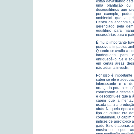
estão devastando dete
uma plantação ou 
desequilíbrios que pr
por exemplo, podem 
ambiental que a pró
Dentro da economia, 
gerenciado pela dem
equilíbrio para man
necessárias para o paí
É muito importante ha
possíveis impactos am
Quando se avalia a co
inadequada para o
enriquecê-lo. Se o so
em certas áreas deser
não adianta investir.
Por isso é importante
saber se ele é adequad
interessante é o de 
arraigado para a cria
começaram a desmaiar.
e descobriu-se que a á
capim que alimentav
usada para a produção
atrás. Naquela época o
tipo de cultura era d
contaminou. O capim 
índices de agrotóxico 
gado. Este é apenas 
mostra o que pode aco