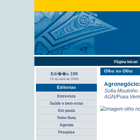
Página Inicial
Olho no Olho
Edi��o 199
15 de abril de 2008
Agronegócio:
Editorias
Sofia Moutinho 
AGN/Praia Ver
Entrevista
Saúde e bem-estar
Em pauta
Tome Nota
Agenda
Pesquisa