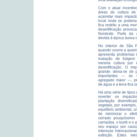
uma avaliação ecológi
Com o atual incentiv
áreas de cultura de
acarretar mais impact
local onde se poderia
fica restrito a uma mo
desertificação provoc
Nordeste. Parte da d
devida à época áurea d
No interior de São P
quando ocorre a queim
apresenta problemas 
inalação de fuligem
mesma cultura por m
desertificação. O im
grande: deixa-se de p
importantes — às 
agregado maior —, pr
de água e a terra fica s
Há uma série de tipos
reverter os impact
plantação diversific
vegetais, por exemplo
equilíbrio ambiental, 
de minimizar o efeit
cerrado pouquíssimo
carnaúba, o buriti e o
seu espaço por causa
interesse internacion
extinção. Estes me