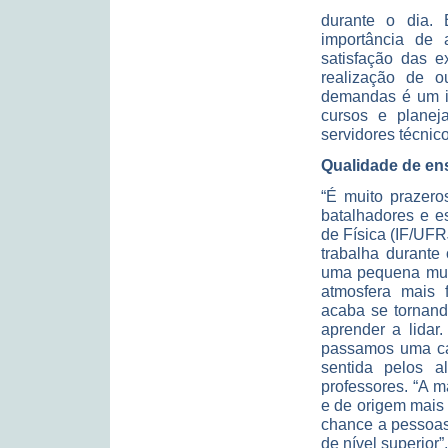
durante o dia. 
importância de
satisfação das e
realização de o
demandas é um in
cursos e planeja
servidores técnic
Qualidade de ens
“É muito prazero
batalhadores e es
de Física (IF/UF
trabalha durante
uma pequena muda
atmosfera mais 
acaba se tornand
aprender a lidar
passamos uma car
sentida pelos 
professores. “A m
e de origem mais
chance a pessoas
de nível superior”