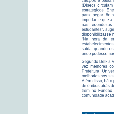
campus
é bastan
(Diseg) circula
estratégicos. En
para pegar ônib
importante que a 
nas redondezas 
estudantes”, sug
disponibilizasse 
“Na hora da en
estabelecimento
saída, quando o
onde pudéssemos 
Segundo Belkis V
vez melhores con
Prefeitura Univ
melhorias nos sis
Além disso, há o
de ônibus atrás d
trem no Fundão p
comunidade acadêm