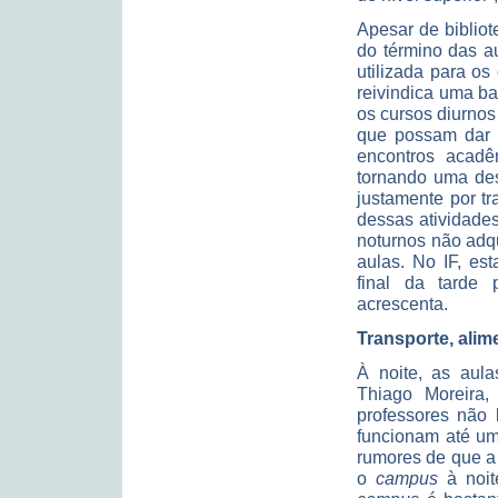
Apesar de bibliot
do término das au
utilizada para o
reivindica uma ba
os cursos diurnos
que possam dar s
encontros acad
tornando uma des
justamente por t
dessas atividades
noturnos não adq
aulas. No IF, e
final da tarde 
acrescenta.
Transporte, ali
À noite, as au
Thiago Moreira,
professores não 
funcionam até um
rumores de que a 
o
campus
à noit