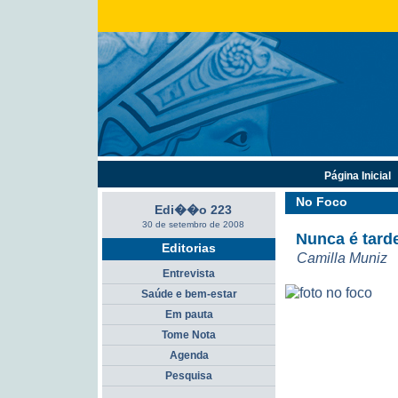
Página Inicial
No Foco
Edi��o 223
30 de setembro de 2008
Nunca é tard
Editorias
Camilla Muniz
Entrevista
Saúde e bem-estar
Em pauta
Tome Nota
Agenda
Pesquisa