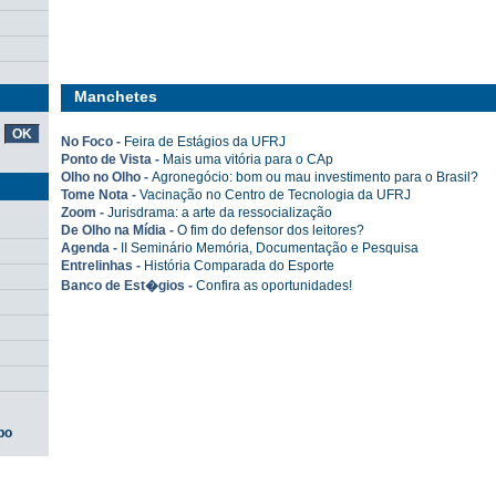
Manchetes
No Foco -
Feira de Estágios da UFRJ
Ponto de Vista -
Mais uma vitória para o CAp
Olho no Olho -
Agronegócio: bom ou mau investimento para o Brasil?
Tome Nota -
Vacinação no Centro de Tecnologia da UFRJ
Zoom -
Jurisdrama: a arte da ressocialização
De Olho na Mídia -
O fim do defensor dos leitores?
Agenda -
II Seminário Memória, Documentação e Pesquisa
Entrelinhas -
História Comparada do Esporte
Banco de Est�gios -
Confira as oportunidades!
po