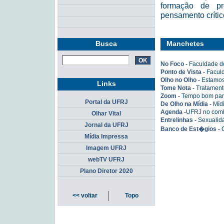
formação de pr
pensamento crític
Busca
Manchetes
No Foco -
Faculdade d
Ponto de Vista -
Faculd
Olho no Olho -
Estamos
Links
Tome Nota -
Tratament
Zoom -
Tempo bom par
Portal da UFRJ
De Olho na Mídia -
Mídi
Agenda -
UFRJ no com
Olhar Vital
Entrelinhas -
Sexualid
Jornal da UFRJ
Banco de Est�gios -
Mídia Impressa
Imagem UFRJ
webTV UFRJ
Plano Diretor 2020
<< voltar
Topo