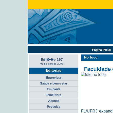
Página Inicial
No foco
Edi��o 197
01 de abril de 2008
Faculdade 
Editorias
Entrevista
Saúde e bem-estar
Em pauta
Tome Nota
Agenda
Pesquisa
FL/UFRJ expandi