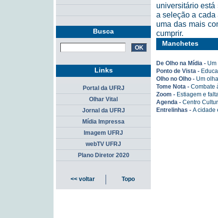
universitário está
a seleção a cada
uma das mais con
Busca
cumprir.
Manchetes
De Olho na Mídia -
Um 
Links
Ponto de Vista -
Educar
Olho no Olho -
Um olha
Tome Nota -
Combate 
Portal da UFRJ
Zoom -
Estiagem e fal
Olhar Vital
Agenda -
Centro Cultu
Entrelinhas -
A cidade
Jornal da UFRJ
Mídia Impressa
Imagem UFRJ
webTV UFRJ
Plano Diretor 2020
<< voltar
Topo